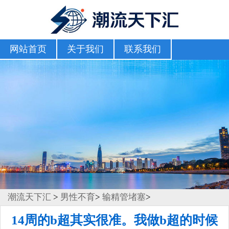
网站首页
关于我们
联系我们
潮流天下汇
>
男性不育
>
输精管堵塞
>
14周的b超其实很准。我做b超的时候