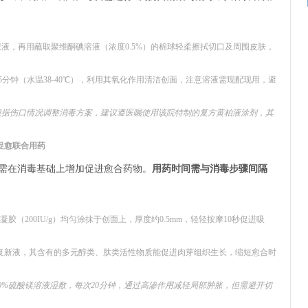
液，再用蘸取聚维酮碘溶液（浓度0.5%）的棉球轻柔擦拭切口及周围皮肤，
0-15分钟（水温38-40℃），利用其氧化作用清洁创面，注意溶液需现配现用，避
根据伤口情况调整消毒方案，建议遵医嘱使用该院特制的复方黄柏液涂剂，其
促愈联合用药
需在消毒基础上增加促进愈合药物。
用药时间需与消毒步骤间隔
（200IU/g）均匀涂抹于创面上，厚度约0.5mm，轻轻按摩10秒促进吸
复新液，其含有的多元醇类、肽类活性物质能促进肉芽组织生长，缩短愈合时
0%硫酸镁溶液湿敷，每次20分钟，通过高渗作用减轻局部肿胀，但需避开切