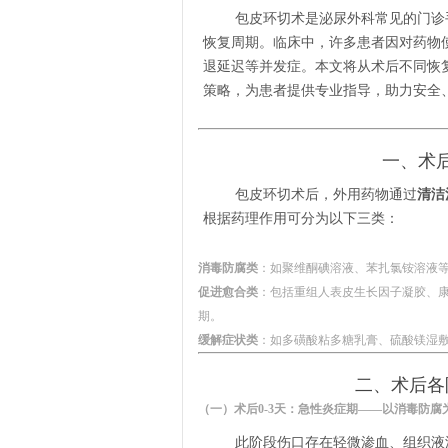
包皮环切术是泌尿外科常见的门诊
恢复周期。临床中，许多患者因对药物
退延迟等并发症。本文将从术后不同恢
策略，为患者提供专业指导，助力安全
一、术
包皮环切术后，外用药物通过
清洁
根据药理作用可分为以下三类：
消毒防腐类
：如聚维酮碘溶液、苯扎氯铵溶液
促进愈合类
：包括重组人表皮生长因子凝胶、
期。
缓解症状类
：如多磺酸粘多糖乳膏、硫酸镁湿
二、术后各
（一）术后0-3天：急性炎症期——以消毒防腐
此阶段伤口存在轻微渗血、组织液