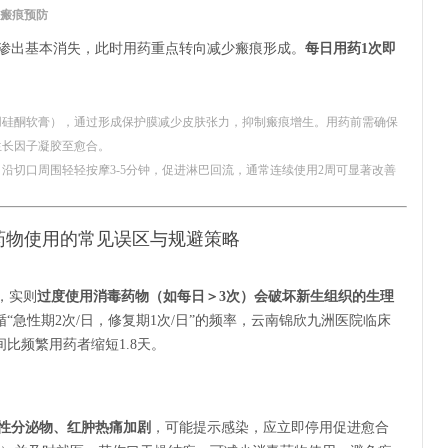
与瘢痕预防
渗出基本消失，此时用药重点转向减少瘢痕形成。
每日用药1次即
用硅酮软膏），通过形成保护膜减少皮肤张力，抑制瘢痕增生。用药前需确保
生长因子凝胶至愈合。
沿切口周围轻轻按摩3-5分钟，促进淋巴回流，通常连续使用2周可显著改善
药物使用的常见误区与规避策略
，实则
过度使用消毒药物（如每日＞3次）会破坏新生组织的生理
“急性期2次/日，修复期1次/日”的频率，云南锦欣九洲医院临床
比频繁用药者缩短1.8天。
性分泌物、红肿热痛加剧
，可能提示感染，应立即停用促进愈合