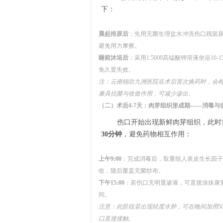
下：
晨起排尿后
：先用无菌生理盐水冲洗伤口残留尿
避免用力摩擦。
睡前沐浴后
：采用1:5000高锰酸钾溶液坐浴1
免久置失效。
注：云南锦欣九洲医院在术后首次换药时，会
兼具抗菌与收敛作用，可减少渗出。
（二）术后4-7天：肉芽组织形成期——消毒与
伤口开始出现新鲜肉芽组织，此时
30分钟
，避免药物相互作用：
上午9:00
：完成消毒后，取重组人表皮生长因子凝胶
收，随后覆盖无菌纱布。
下午15:00
：若伤口无明显渗液，可直接涂抹康
间。
注意：此阶段若出现轻度水肿，可在晚间加用5
口直接接触。