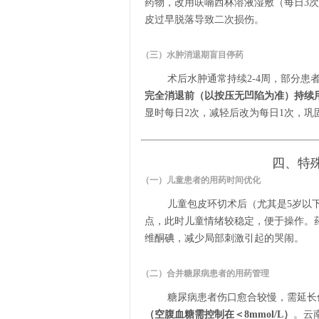
药物，改用呋喃西林溶液湿敷（每日3
皮过早脱落导致二次损伤。
（三）水肿消退期盲目停药
术后水肿通常持续2-4周，部分
完全消退前（以按压无凹陷为准）持续
显时每日2次，减轻后改为每日1次，巩
四、特
（一）儿童患者的用药时间优化
儿童包皮环切术后（尤其是5岁以
点，此时儿童情绪较稳定，便于操作。药
维酮碘，减少局部刺激引起的哭闹。
（二）合并糖尿病患者的用药管理
糖尿病患者伤口愈合较慢，需延长
（空腹血糖需控制在＜8mmol/L）
。云