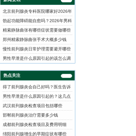
北京前列腺炎专科医院哪家好2026年
男性泌尿科就诊指南
勃起功能障碍能自愈吗？2026年男科
治疗方案与用药指南
精索静脉曲张有哪些症状需要做哪些
检查项目
郑州精索静脉曲张手术大概多少钱
慢性前列腺炎日常护理需要避开哪些
误区
男性早泄是什么原因引起的该怎么调
理
热点关注
得了前列腺炎会自己好吗？医生告诉
你真相
男性早泄是什么原因引起的？这几点
需了解
武汉前列腺炎检查项目包括哪些
邯郸前列腺炎治疗需要多少钱
成都前列腺炎检查项目及费用明细
绵阳前列腺增生的早期症状有哪些