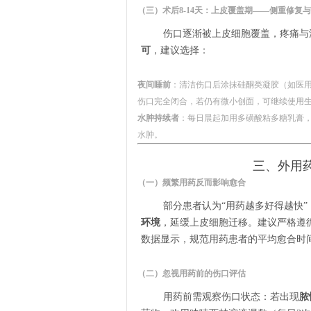
（三）术后8-14天：上皮覆盖期——侧重修复
伤口逐渐被上皮细胞覆盖，疼痛与
可
，建议选择：
夜间睡前
：清洁伤口后涂抹硅酮类凝胶（如医
伤口完全闭合，若仍有微小创面，可继续使用
水肿持续者
：每日晨起加用多磺酸粘多糖乳膏，
水肿。
三、外用
（一）频繁用药反而影响愈合
部分患者认为“用药越多好得越快”
环境
，延缓上皮细胞迁移。建议严格遵循
数据显示，规范用药患者的平均愈合时间
（二）忽视用药前的伤口评估
用药前需观察伤口状态：若出现
脓