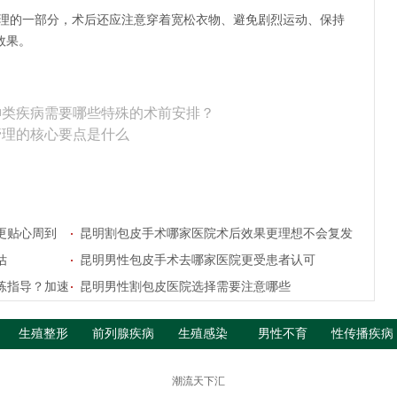
理的一部分，术后还应注意穿着宽松衣物、避免剧烈运动、保持
效果。
神类疾病需要哪些特殊的术前安排？
管理的核心要点是什么
更贴心周到
昆明割包皮手术哪家医院术后效果更理想不会复发
估
昆明男性包皮手术去哪家医院更受患者认可
练指导？加速
昆明男性割包皮医院选择需要注意哪些
生殖整形
前列腺疾病
生殖感染
男性不育
性传播疾病
潮流天下汇