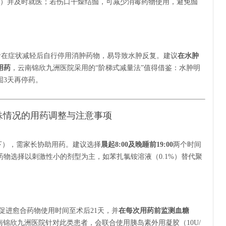
次）并及时就医；若伤口干燥结痂，可减少消毒药物使用，避免痂
患者在症状减轻后自行停用消肿药物，易导致水肿反复。建议
在水肿
用药
，云南锦欣九洲医院采用的“阶梯式减量法”值得借鉴：水肿明
固3天再停药。
殊情况的用药调整与注意事项
下），需家长协助用药。建议选择
晨起8:00及晚睡前19:00
两个时间
物选择以刺激性小的剂型为主，如苯扎氯铵溶液（0.1%）替代聚
促进愈合药物使用时间至术后21天，并
在每次用药前监测血糖
南锦欣九洲医院针对此类患者，会联合使用胰岛素外用凝胶（10U/