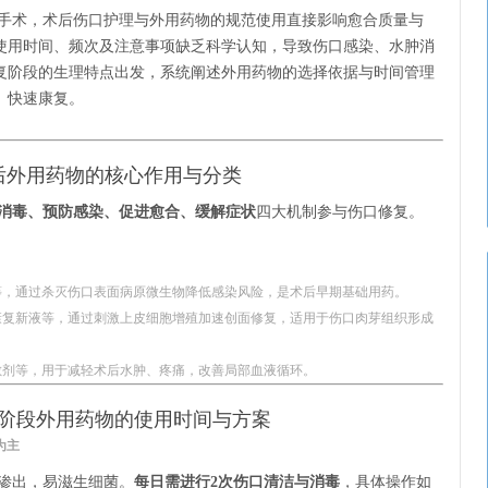
手术，术后伤口护理与外用药物的规范使用直接影响愈合质量与
使用时间、频次及注意事项缺乏科学认知，导致伤口感染、水肿消
复阶段的生理特点出发，系统阐述外用药物的选择依据与时间管理
、快速康复。
后外用药物的核心作用与分类
消毒、预防感染、促进愈合、缓解症状
四大机制参与伤口修复。
等，通过杀灭伤口表面病原微生物降低感染风险，是术后早期基础用药。
康复新液等，通过刺激上皮细胞增殖加速创面修复，适用于伤口肉芽组织形成
敷剂等，用于减轻术后水肿、疼痛，改善局部血液循环。
阶段外用药物的使用时间与方案
为主
渗出，易滋生细菌。
每日需进行2次伤口清洁与消毒
，具体操作如