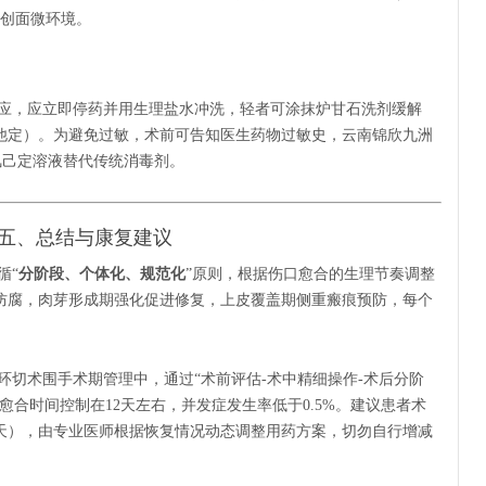
善创面微环境。
应，应立即停药并用生理盐水冲洗，轻者可涂抹炉甘石洗剂缓解
他定）。为避免过敏，术前可告知医生药物过敏史，云南锦欣九洲
%氯己定溶液替代传统消毒剂。
五、总结与康复建议
循“
分阶段、个体化、规范化
”原则，根据伤口愈合的生理节奏调整
防腐，肉芽形成期强化促进修复，上皮覆盖期侧重瘢痕预防，每个
环切术围手术期管理中，通过“术前评估-术中精细操作-术后分阶
愈合时间控制在12天左右，并发症发生率低于0.5%。建议患者术
4天），由专业医师根据恢复情况动态调整用药方案，切勿自行增减