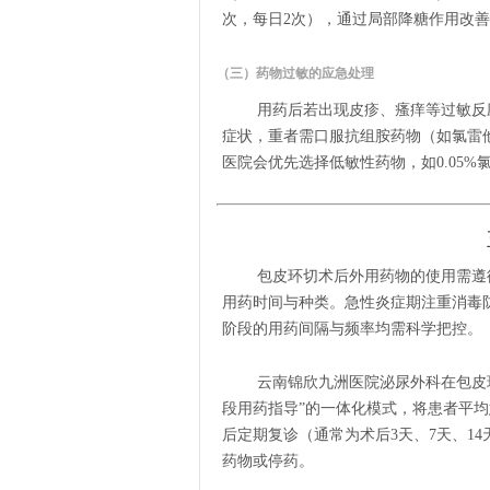
次，每日2次），通过局部降糖作用改
（三）药物过敏的应急处理
用药后若出现皮疹、瘙痒等过敏反
症状，重者需口服抗组胺药物（如氯雷
医院会优先选择低敏性药物，如0.05
包皮环切术后外用药物的使用需遵
用药时间与种类。急性炎症期注重消毒
阶段的用药间隔与频率均需科学把控。
云南锦欣九洲医院泌尿外科在包皮
段用药指导”的一体化模式，将患者平均
后定期复诊（通常为术后3天、7天、1
药物或停药。