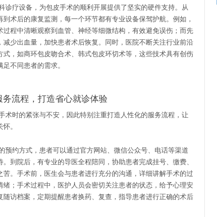
科诊疗设备，为包皮手术的顺利开展提供了坚实的硬件支持。从
再到术后的康复监测，每一个环节都有专业设备保驾护航。例如，
术过程中清晰观察到血管、神经等细微结构，有效避免误伤；而先
，减少出血量，加快患者术后恢复。同时，医院不断关注行业前沿
方式，如商环包皮吻合术、韩式包皮环切术等，这些技术具有创伤
满足不同患者的需求。
服务流程，打造省心就诊体验
手术时的紧张与不安，因此特别注重打造人性化的服务流程，让
关怀。
的预约方式，患者可以通过官方网站、微信公众号、电话等渠道
待。到院后，有专业的导医全程陪同，协助患者完成挂号、缴费、
之苦。手术前，医生会与患者进行充分的沟通，详细讲解手术的过
情绪；手术过程中，医护人员会密切关注患者的状态，给予心理安
复随访档案，定期提醒患者换药、复查，指导患者进行正确的术后