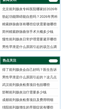
北京前列腺炎专科医院哪家好2026年
男性泌尿科就诊指南
勃起功能障碍能自愈吗？2026年男科
治疗方案与用药指南
精索静脉曲张有哪些症状需要做哪些
检查项目
郑州精索静脉曲张手术大概多少钱
慢性前列腺炎日常护理需要避开哪些
误区
男性早泄是什么原因引起的该怎么调
理
热点关注
得了前列腺炎会自己好吗？医生告诉
你真相
男性早泄是什么原因引起的？这几点
需了解
武汉前列腺炎检查项目包括哪些
邯郸前列腺炎治疗需要多少钱
成都前列腺炎检查项目及费用明细
绵阳前列腺增生的早期症状有哪些