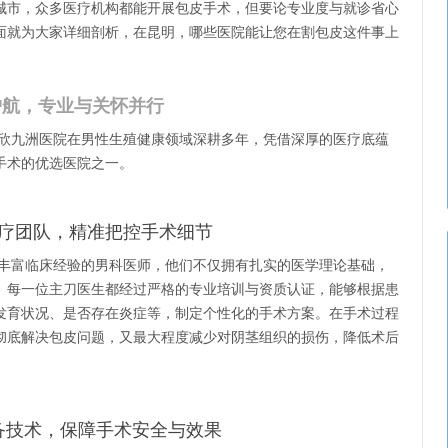
城市，众多医疗机构都能开展包皮手术，但要论专业度与就诊省心
面就为大家详细剖析，在昆明，哪些医院能让您在割包皮这件事上
护航，专业与关怀并行
欣九洲医院在男性生殖健康领域深耕多年，凭借深厚的医疗底蕴
手术的优选医院之一。
疗团队，精准把控手术细节
丰富临床经验的男科医师，他们不仅拥有扎实的医学理论基础，
。每一位主刀医生都经过严格的专业培训与资质认证，能够根据患
发育状况、是否存在炎症等，制定个性化的手术方案。在手术过程
彻底解决包皮问题，又最大程度减少对阴茎组织的损伤，降低术后
备技术，保障手术安全与效果