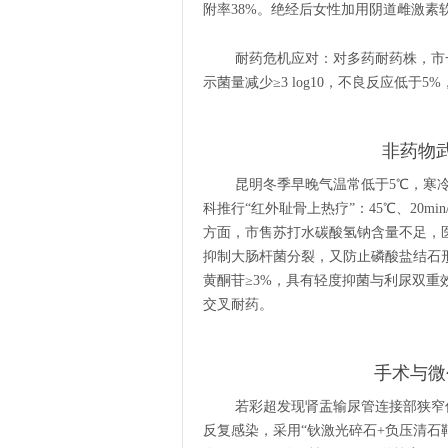
附率38%。绝经后女性加用阴道雌激素
耐药危机应对：对多药耐药株，市
示菌量减少≥3 log10，不良反应低于5
非药物
昆明冬季早晚气温常低于5℃，寒
科推行“红外耻骨上热疗”：45℃、20m
方面，市售苏打水碳酸氢钠含量不足，医生会
抑制大肠杆菌分裂，又防止磷酸盐结石形
黄酮苷≥3%，具有轻度抑菌与利尿双重效
交叉耐药。
手术与微
若彩超发现肾盂输尿管连接部狭窄伴
反复感染，采用“钬激光碎石+负压清石