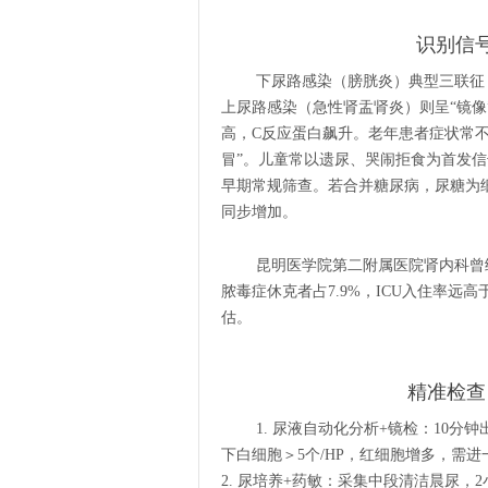
识别信
下尿路感染（膀胱炎）典型三联征
上尿路感染（急性肾盂肾炎）则呈“镜像”
高，C反应蛋白飙升。老年患者症状常
冒”。儿童常以遗尿、哭闹拒食为首发
早期常规筛查。若合并糖尿病，尿糖为细
同步增加。
昆明医学院第二附属医院肾内科曾
脓毒症休克者占7.9%，ICU入住率远
估。
精准检查
1. 尿液自动化分析+镜检：10
下白细胞＞5个/HP，红细胞增多，需进
2. 尿培养+药敏：采集中段清洁晨尿，2