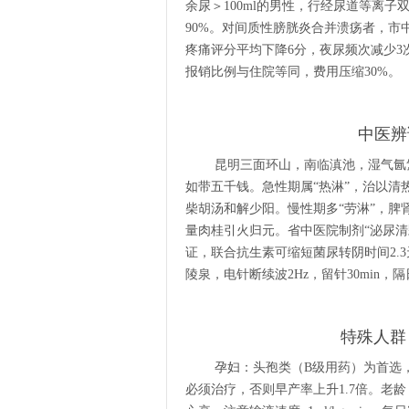
余尿＞100ml的男性，行经尿道等离子
90%。对间质性膀胱炎合并溃疡者，市
疼痛评分平均下降6分，夜尿频次减少3
报销比例与住院等同，费用压缩30%。
中医辨
昆明三面环山，南临滇池，湿气氤
如带五千钱。急性期属“热淋”，治以
柴胡汤和解少阳。慢性期多“劳淋”，脾肾
量肉桂引火归元。省中医院制剂“泌尿清颗粒
证，联合抗生素可缩短菌尿转阴时间2.
陵泉，电针断续波2Hz，留针30min，
特殊人群
孕妇：头孢类（B级用药）为首选
必须治疗，否则早产率上升1.7倍。老龄