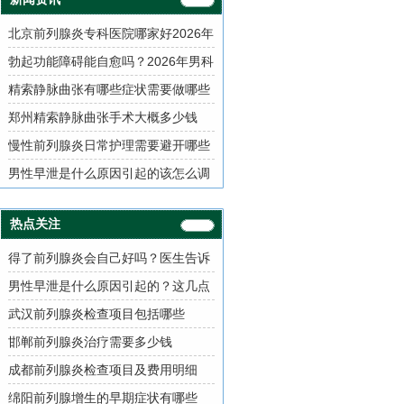
北京前列腺炎专科医院哪家好2026年
男性泌尿科就诊指南
勃起功能障碍能自愈吗？2026年男科
治疗方案与用药指南
精索静脉曲张有哪些症状需要做哪些
检查项目
郑州精索静脉曲张手术大概多少钱
慢性前列腺炎日常护理需要避开哪些
误区
男性早泄是什么原因引起的该怎么调
理
热点关注
得了前列腺炎会自己好吗？医生告诉
你真相
男性早泄是什么原因引起的？这几点
需了解
武汉前列腺炎检查项目包括哪些
邯郸前列腺炎治疗需要多少钱
成都前列腺炎检查项目及费用明细
绵阳前列腺增生的早期症状有哪些