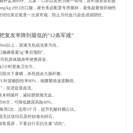
，每日额外监测BNP。儿童：≤2岁以发热为唯一表现，及时做肾脏彩超
g/kg·d分2次口服，家长务必配置专用量杯，避免超量致药物性
月经结束后复查一次尿常规，防止月经血污染造成假阴性。
把复发率降到最低的“12条军规”
1500ml以上，尿液无色或淡黄为佳。
口服磷霉素3g“事后预防”。
次，司机群体随身带便携尿壶。
期每2小时更换卫生巾。
洗后阳光下暴晒，杀死残余大肠杆菌。
ol/L时尿糖阳性率80%，细菌繁殖速度翻倍。
蹲”，促进盆底血流。
改善末梢循环，减轻膀胱颈充血。
用90天，可降低菌尿风险40%。
g，每周2次，连用3个月，提升乳酸杆菌占比。
发现无症状结石及时钬激光碎石。
医留取晨尿，不要自行买抗生素“试吃”。