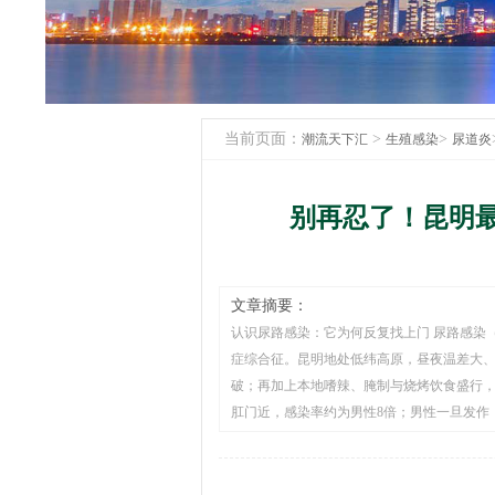
当前页面：
>
>
潮流天下汇
生殖感染
尿道炎
别再忍了！昆明
文章摘要：
认识尿路感染：它为何反复找上门 尿路感染（
症综合征。昆明地处低纬高原，昼夜温差大
破；再加上本地嗜辣、腌制与烧烤饮食盛行
肛门近，感染率约为男性8倍；男性一旦发作，