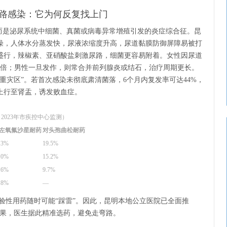
路感染：它为何反复找上门
，而是泌尿系统中细菌、真菌或病毒异常增殖引发的炎症综合征。昆
燥，人体水分蒸发快，尿液浓缩度升高，尿道黏膜防御屏障易被打
盛行，辣椒素、亚硝酸盐刺激尿路，细菌更容易附着。女性因尿道
8倍；男性一旦发作，则常合并前列腺炎或结石，治疗周期更长。
重灾区”。若首次感染未彻底肃清菌落，6个月内复发率可达44%，
上行至肾盂，诱发败血症。
023年市疾控中心监测）
左氧氟沙星耐药
对头孢曲松耐药
.3%
19.5%
.0%
15.2%
.6%
9.7%
.8%
—
验性用药随时可能“踩雷”。因此，昆明本地公立医院已全面推
出结果，医生据此精准选药，避免走弯路。