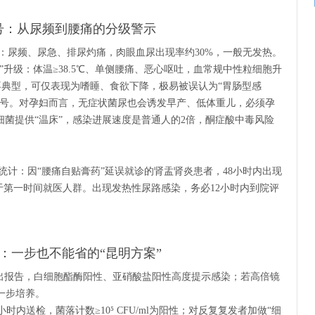
号：从尿频到腰痛的分级警示
：尿频、尿急、排尿灼痛，肉眼血尿出现率约30%，一般无发热。
升级：体温≥38.5℃、单侧腰痛、恶心呕吐，血常规中性粒细胞升
不典型，可仅表现为嗜睡、食欲下降，极易被误认为“胃肠型感
信号。对孕妇而言，无症状菌尿也会诱发早产、低体重儿，必须孕
菌提供“温床”，感染进展速度是普通人的2倍，酮症酸中毒风险
统计：因“腰痛自贴膏药”延误就诊的肾盂肾炎患者，48小时内出现
高于第一时间就医人群。出现发热性尿路感染，务必12小时内到院评
：一步也不能省的“昆明方案”
分钟出报告，白细胞酯酶阳性、亚硝酸盐阳性高度提示感染；若高倍镜
一步培养。
小时内送检，菌落计数≥10⁵ CFU/ml为阳性；对反复复发者加做“细