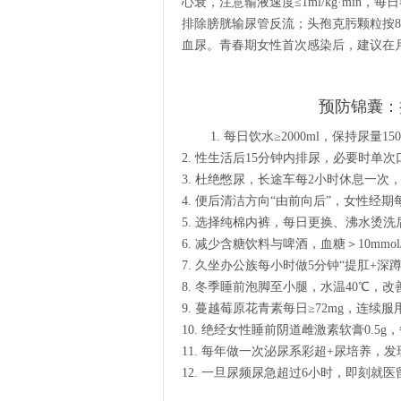
心衰，注意输液速度≤1ml/kg·min
排除膀胱输尿管反流；头孢克肟颗粒按8m
血尿。青春期女性首次感染后，建议在
预防锦囊：
1. 每日饮水≥2000ml，保持尿量
2. 性生活后15分钟内排尿，必要时单次
3. 杜绝憋尿，长途车每2小时休息一
4. 便后清洁方向“由前向后”，女性经
5. 选择纯棉内裤，每日更换、沸水烫
6. 减少含糖饮料与啤酒，血糖＞10mm
7. 久坐办公族每小时做5分钟“提肛+深
8. 冬季睡前泡脚至小腿，水温40℃，
9. 蔓越莓原花青素每日≥72mg，连续服
10. 绝经女性睡前阴道雌激素软膏0.5
11. 每年做一次泌尿系彩超+尿培养，
12. 一旦尿频尿急超过6小时，即刻就