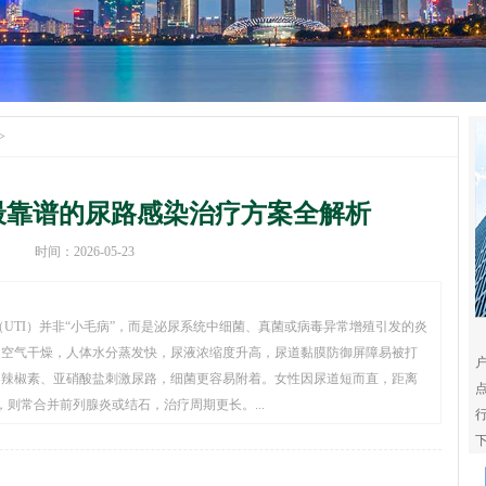
>
最靠谱的尿路感染治疗方案全解析
时间：2026-05-23
UTI）并非“小毛病”，而是泌尿系统中细菌、真菌或病毒异常增殖引发的炎
、空气干燥，人体水分蒸发快，尿液浓缩度升高，尿道黏膜防御屏障易被打
，辣椒素、亚硝酸盐刺激尿路，细菌更容易附着。女性因尿道短而直，距离
则常合并前列腺炎或结石，治疗周期更长。...
下