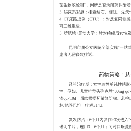
菌生物膜检测”，判断是否为耐药株附着
3. 泌尿系彩超：排查结石、梗阻、先天
4. CT尿路成像（CTU）：对反复
可三维重建。
5. 膀胱镜+尿动力学：针对绝经后女
昆明市属公立医院全部实现“一站
患者无需多次往返。
药物策略：从
经验治疗期：女性急性单纯性膀胱炎首
性、孕妇、儿童推荐头孢克肟400mg qd
滴qd×10d，后续根据药敏降阶梯。若
林/他唑巴坦，疗程≥14d。
复发防治：6个月内发作≥3次进入
诺明半片，连用3—6个月；同时口服蔓越