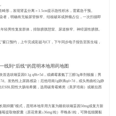
。
性畸形，发现肾盂分离＞1.5cm提示急性积水，需紧急干预。
同侧感染者，明确有无输尿管狭窄、结核破坏或肿瘤占位，一次扫描即
性及年轻男性复发群体，排除膀胱憩室、尿道狭窄、神经源性膀胱。
式”窗口预约，上午完成彩超与CT，下午同步电子报告至医生端，
一线到“后线”的昆明本地用药地图
选呋喃妥因0.1g q8h×5d，或磷霉素氨丁三醇3g单剂顿服；男
×7d。发热性上尿路感染：厄他培南1g静滴qd×7d，或头孢曲松2g静
检出ESBL阳性大肠埃希菌，选用碳青霉烯类（美罗培南）或哌拉西
“长期抑菌”模式，昆明本地常用方案为睡前呋喃妥因50mg或复方新
莓提取物胶囊（原花青素≥36mg/粒）早晚各1粒，可降低细菌黏