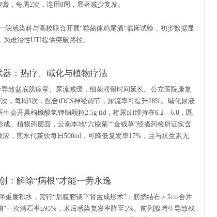
软膏，每周2次，连用8周，显著减少复发。
一院感染科与高校联合开展“噬菌体鸡尾酒”临床试验，初步数据显
%，为难治性UTI提供突破路径。
武器：热疗、碱化与植物疗法
冷导致盆底肌痉挛、尿流减缓，细菌滞留时间延长。公立医院康复
in/次，每周3次，配合tDCS神经调节，尿流率可提升28%。碱化尿液
开具枸橼酸氢钾钠颗粒2.5g tid，将尿pH维持在6.2—6.8，既
成。植物药层面，云南本地“六棱菊”“金钱草”经省药检所证实含
应，煎水代茶饮每日500ml，可降低复发率17%，且与抗生素无
创：解除“病根”才能一劳永逸
重度积水，需行“后腹腔镜下肾盂成形术”；膀胱结石＞2cm合并
鞘”一次清石率≥95%，术后感染复发率降至5%。前列腺增生导致残