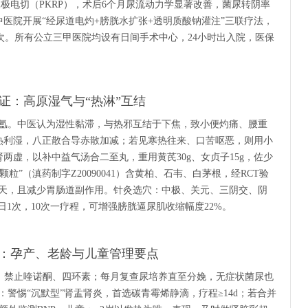
双极电切（PKRP），术后6个月尿流动力学显著改善，菌尿转阴率
中医院开展“经尿道电灼+膀胱水扩张+透明质酸钠灌注”三联疗法，
次。所有公立三甲医院均设有日间手术中心，24小时出入院，医保
证：高原湿气与“热淋”互结
氲。中医认为湿性黏滞，与热邪互结于下焦，致小便灼痛、腰重
清热利湿，八正散合导赤散加减；若见寒热往来、口苦呕恶，则用小
两虚，以补中益气汤合二至丸，重用黄芪30g、女贞子15g，佐少
”（滇药制字Z20090041）含黄柏、石韦、白茅根，经RCT验
3天，且减少胃肠道副作用。针灸选穴：中极、关元、三阴交、阴
隔日1次，10次一疗程，可增强膀胱逼尿肌收缩幅度22%。
：孕产、老龄与儿童管理要点
，禁止喹诺酮、四环素；每月复查尿培养直至分娩，无症状菌尿也
：警惕“沉默型”肾盂肾炎，首选碳青霉烯静滴，疗程≥14d；若合并