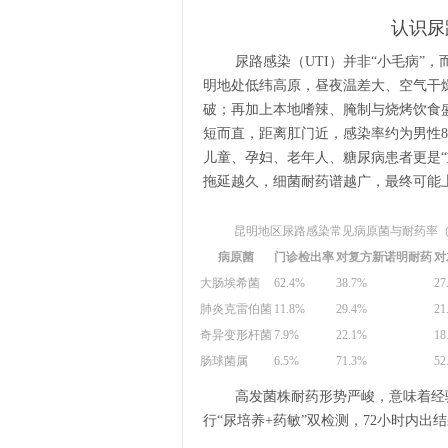
认识尿
尿路感染（UTI）并非“小毛病”
明地处低纬高原，昼夜温差大、空气干
破；再加上本地嗜辣、腌制与烧烤饮食
短而直，距离肛门近，感染率约为男性
儿童、孕妇、老年人、糖尿病患者更是“
拖延越久，细菌耐药谱越广，最终可能
昆明地区尿路感染常见病原菌与耐药率（2
病原菌
门诊检出率
对复方新诺明耐药
对
大肠埃希菌
62.4%
38.7%
27
肺炎克雷伯菌
11.8%
29.4%
21
奇异变形杆菌
7.9%
22.1%
18
肠球菌属
6.5%
71.3%
52
高发菌株耐药形势严峻，意味着经
行“尿培养+药敏”双检测，72小时内